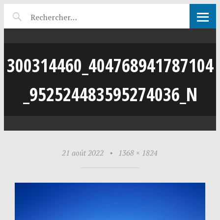
300314460_404768941787104
_952524483595274036_N
21 août 2022
•
1368 × 1824