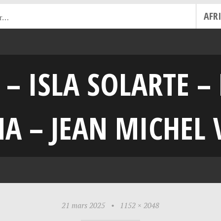
AFR
 – ISLA SOLARTE –
A – JEAN MICHEL 
21 mars 2025
•
1152 × 2048