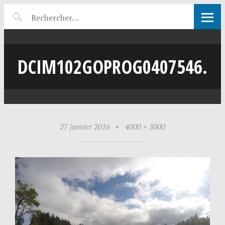
DCIM102GOPROG0407546.
27 janvier 2016
•
4000 × 3000