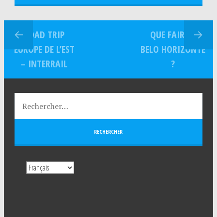
ROAD TRIP
QUE FAIRE À
EUROPE DE L’EST
BELO HORIZONTE
– INTERRAIL
?