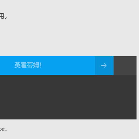
用。
英霍蒂姆！
com
.