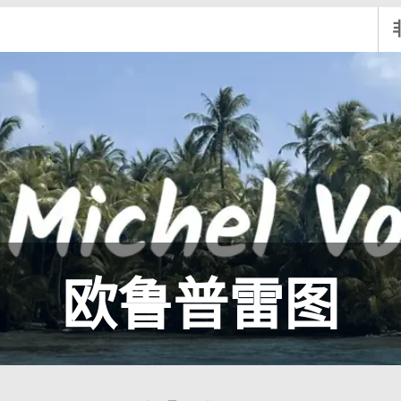
欧鲁普雷图