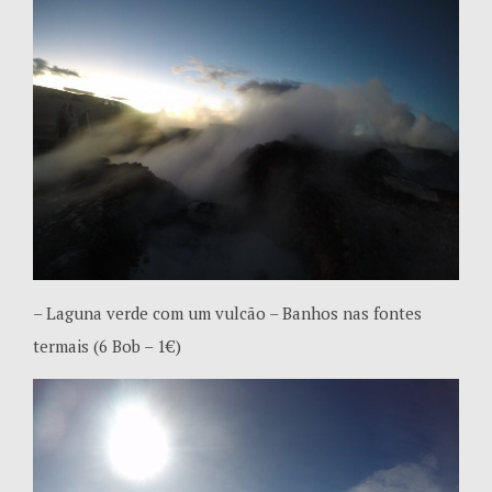
– Laguna verde com um vulcão – Banhos nas fontes
termais (6 Bob – 1€)