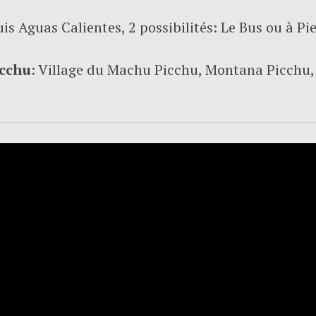
is Aguas Calientes, 2 possibilités: Le Bus ou à Pie
icchu
: Village du Machu Picchu, Montana Picchu