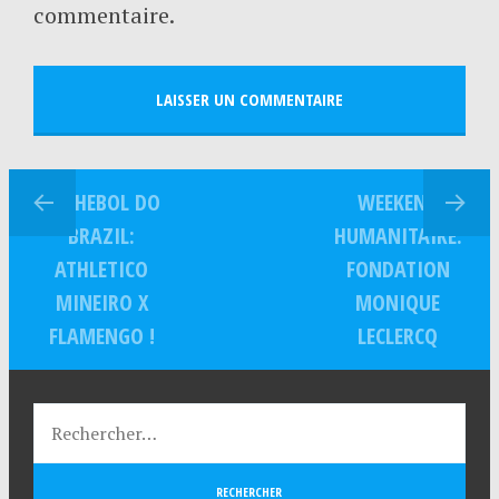
commentaire.
FUCHEBOL DO
WEEKEND
BRAZIL:
HUMANITAIRE:
ATHLETICO
FONDATION
MINEIRO X
MONIQUE
FLAMENGO !
LECLERCQ