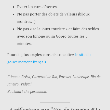
Éviter les rues désertes.
Ne pas porter des objets de valeurs (bijoux,
montres…)
Ne pas « se la jouer touriste » et faire des selfies
avec son Iphone ou sa Gopro toutes les 5
minutes.
Pour de plus amples conseils consultez
le site du
gouvernement français
.
Étiqueté
Brésil
,
Carnaval de Rio
,
Favelas
,
Landscape
,
Rio de
Janeiro
,
Vidigal
Bookmark the permalink.
4 réflexions sur “
Rio de Janeiro #2 :