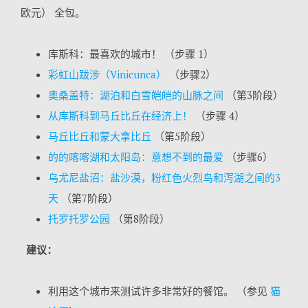
欧元） 全包。
库斯科：最喜欢的城市！ （步骤 1）
彩虹山跋涉（Vinicunca）
（步骤2）
奥桑盖特：湖泊和白雪皑皑的山脉之间
（第3阶段）
从库斯科到马丘比丘在经济上！
（步骤 4）
马丘比丘和蒙大拿比丘
（第5阶段）
的的喀喀湖和太阳岛：意想不到的最爱
（步骤6）
乌尤尼盐沼：盐沙漠，粉红色火烈鸟和泻湖之间的3
天
（第7阶段）
托罗托罗公园
（第8阶段）
建议：
利用这个城市来测试许多非常好的餐馆。 （参见
猫