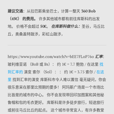
建议交通
：从拉巴斯乘坐巴士，计算一整天
360 Bob
（45€） 的费用。
许多其他城市都有前往库斯科的出发
地。 价格不会超过
50€
。
在库斯科做什么：
圣谷，马丘比
丘，奥桑盖特跋涉，彩虹山跋涉，
https://www.youtube.com/watch?v=bEE7FLoP76o
汇率
：
玻利维亚诺 （BoB 或 Bs）： 约 1€ = 7.7 鲍勃 / 在这里
找
到汇率的
演变 索尔 （Sol）： ： 约 1€ = 3.75 索尔 /
在这
里
找到汇率的演变 库斯科市令人难以置信 毫无疑问，你会
很乐意呆在那里比预期的要多！ 阿玛斯广场是一个市场比
比皆是的城市的中心。 你不会发现带回印加图案和其他秘
鲁帽和包的毛衣更好。 库斯科是许多徒步旅行，短途旅行
或前往马丘比丘的起点。 这个城市非常宜人，有许多教堂