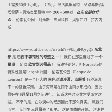
士需要30多个小时。 （飞机：贝洛奥里藏特 – 圣路易斯;福
塔雷萨 – 贝洛奥里藏特 ==>
200 – 300 €
）
在东北部做什
么
： 伦索瓦公园 – 阿廷斯 – 杰里科拉 – 风筝冲浪 – 拉古内
斯
https://www.youtube.com/watch?v=9UL_dNQsgQk
东北
部
是
巴西不容错过的奇迹之
一！ 我们在那里度过了
一个
星期
，足以
欣赏到必需品
！ 海滩特别好，但Nordeste的
特殊性就是Lençois公园！ 伦索瓦公园（Parque de
Lençois）是一个巨大的
白色沙滩沙漠，点缀着
各种深浅
不一的蓝色泻湖。 由于泻湖是在雨季由雨水形成的，因此
最好在
5月至11月
之间进行。 知道这些时期非常受游客欢
迎。 不幸的是，在沙漠中的经历因此不那么真实。 就我们
而言，我们在
三月份
去了那里。 这是雨季的开始。 泻湖并