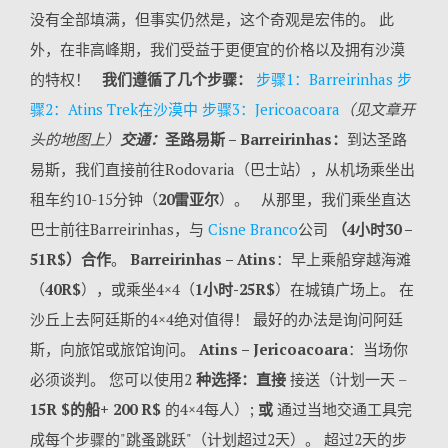
没有全部填满，但事实仍然是，这个奇观是宏伟的。 此
外，在非高峰期，我们受益于更便宜的价格以及拥有沙漠
的特权！
我们遵循了几个步骤：
步骤1：Barreirinhas
步
骤2：Atins Trek在沙漠中
步骤3：Jericoacoara
（见文章开
头的地图上）
交通：
圣路易斯 – Barreirinhas：
到达圣路
易斯，我们直接前往Rodovaria（巴士站），从机场乘坐出
租车约10-15分钟（
20雷亚尔
）。 从那里，我们乘坐直达
巴士前往Barreirinhas，与
Cisne Branco
公司
（4小时30 –
51R$）合作
。
Barreirinhas – Atins
：早上乘船穿越海滩
（
40R$
），或乘坐4×4（
1小时-25R$
）在城镇广场上。 在
沙丘上去阿廷斯的4×4绝对值得！ 最好的办法是询问阿廷
斯，向旅馆或旅馆询问。
Atins – Jericoacoara
：当场你
必须谈判。 您可以使用2
种选择：直接
接送（计划一天 –
15R $的船+ 200 R$
的4×4每人）;
或
通过当地交通工具完
成每个步骤的"跳蚤跳跃"（计划超过2天）。 超过2天的步