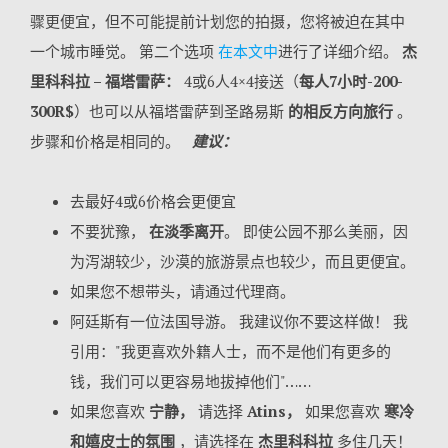
骤更便宜，但不可能提前计划您的拍摄，您将被迫在其中
一个城市睡觉。 第二个选项
在本文中
进行了详细介绍。
杰
里科科拉 – 福塔雷萨：
4或6人4×4接送（
每人7小时-200-
300R$
）也可以从福塔雷萨到圣路易斯
的相反方向旅行
。
步骤和价格是相同的。
建议：
去最好4或6价格会更便宜
不要犹豫，
在淡季离开
。 即使公园不那么美丽，因
为泻湖较少，沙漠的旅游景点也较少，而且更便宜。
如果您不想带头，请通过代理商。
阿廷斯有一位法国导游。 我建议你不要这样做！ 我
引用："我更喜欢外籍人士，而不是他们有更多的
钱，我们可以更容易地拔掉他们"……
如果您喜欢
宁静，
请选择
Atins，
如果您喜欢
寒冷
和嬉皮士的氛围
，请选择在
杰里科科拉
多住几天！