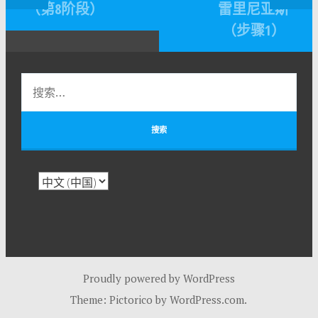
（第8阶段）
雷里尼亚斯
（步骤1）
Proudly powered by WordPress
Theme: Pictorico by
WordPress.com
.