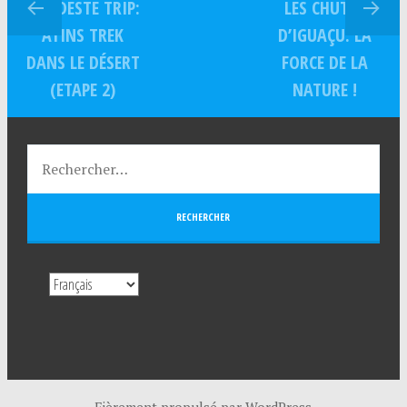
NORDESTE TRIP:
LES CHUTES
ATINS TREK
D’IGUAÇU: LA
DANS LE DÉSERT
FORCE DE LA
(ETAPE 2)
NATURE !
Fièrement propulsé par WordPress