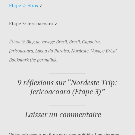
Etape 2: Atins
✓
Etape 3: Jericoacoara
✓
Étiqueté
Blog de voyage Brésil
,
Brésil
,
Capoeira
,
Jericoacoara
,
Lagoa do Paraiso
,
Nordeste
,
Voyage Brésil
Bookmark the permalink.
9 réflexions sur “
Nordeste Trip:
Jericoacoara (Etape 3)
”
Laisser un commentaire
Votre adresse e-mail ne sera pas publiée.
Les champs