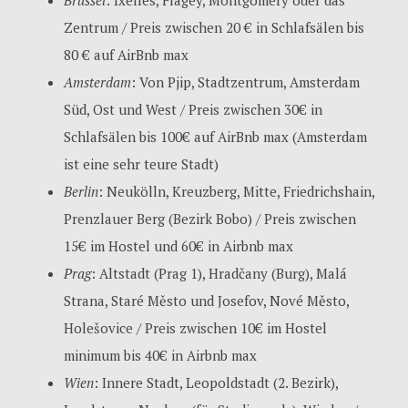
Brüssel
: Ixelles, Flagey, Montgomery oder das
Zentrum / Preis zwischen 20 € in Schlafsälen bis
80 € auf AirBnb max
Amsterdam
: Von Pjip, Stadtzentrum, Amsterdam
Süd, Ost und West / Preis zwischen 30€ in
Schlafsälen bis 100€ auf AirBnb max (Amsterdam
ist eine sehr teure Stadt)
Berlin
: Neukölln, Kreuzberg, Mitte, Friedrichshain,
Prenzlauer Berg (Bezirk Bobo) / Preis zwischen
15€ im Hostel und 60€ in Airbnb max
Prag
: Altstadt (Prag 1), Hradčany (Burg), Malá
Strana, Staré Město und Josefov, Nové Město,
Holešovice / Preis zwischen 10€ im Hostel
minimum bis 40€ in Airbnb max
Wien
: Innere Stadt, Leopoldstadt (2. Bezirk),