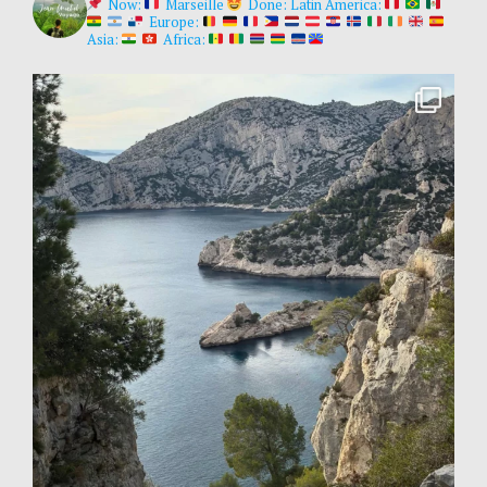
Now:
Marseille
Done:
Latin America:
Europe:
Asia:
Africa: