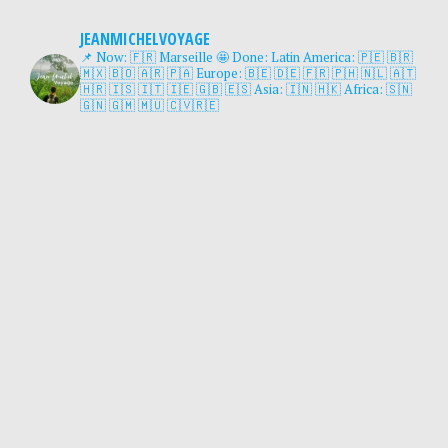
JEANMICHELVOYAGE
📌 Now: 🇫🇷 Marseille
🤩 Done:
Latin America: 🇵🇪 🇧🇷
🇲🇽 🇧🇴 🇦🇷 🇵🇦
Europe: 🇧🇪 🇩🇪 🇫🇷 🇵🇭 🇳🇱 🇦🇹
🇭🇷 🇮🇸 🇮🇹 🇮🇪 🇬🇧 🇪🇸
Asia: 🇮🇳 🇭🇰
Africa: 🇸🇳
🇬🇳 🇬🇲 🇲🇺 🇨🇻🇷🇪