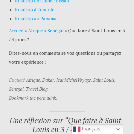
Roadtrip en Guinée Bissau
Roadtrip à Tenerife
Roadtrip au Panama
Accueil
»
Afrique
»
Sénégal
»
Que faire à Saint-Louis en 3
/ 4 jours ?
Dites-nous en commentaire vos questions ou partagez
votre expérience !
Étiqueté
Afrique
,
Dakar
,
JeanMichelVoyage
,
Saint Louis
,
Senegal
,
Travel Blog
Bookmark the permalink.
Une réflexion sur “
Que faire à Saint-
Louis en 3 / 4 jours ?
”
Français