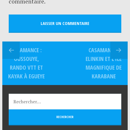
commentaire.
CASAMANCE :
CASAMANCE :
OUSSOUYE,
ELINKIN ET L’ÎLE
RANDO VTT ET
MAGNIFIQUE DE
KAYAK À EGUEYE
KARABANE