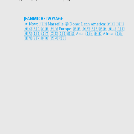
JEANMICHELVOYAGE
📌 Now: 🇫🇷 Marseille
🤩 Done:
Latin America: 🇵🇪 🇧🇷
🇲🇽 🇧🇴 🇦🇷 🇵🇦
Europe: 🇧🇪 🇩🇪 🇫🇷 🇵🇭 🇳🇱 🇦🇹
🇭🇷 🇮🇸 🇮🇹 🇮🇪 🇬🇧 🇪🇸
Asia: 🇮🇳 🇭🇰
Africa: 🇸🇳
🇬🇳 🇬🇲 🇲🇺 🇨🇻🇷🇪