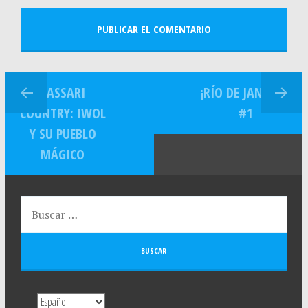
BASSARI
¡RÍO DE JANEIRO!
COUNTRY: IWOL
#1
Y SU PUEBLO
MÁGICO